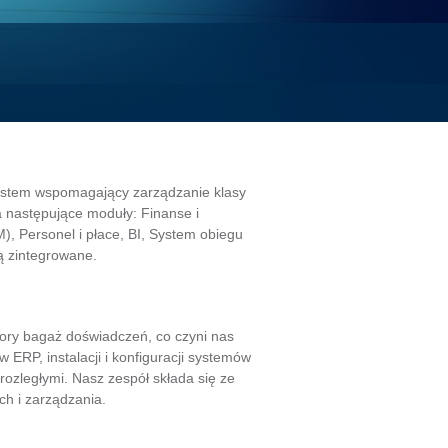
ystem wspomagający zarządzanie klasy
 następujące moduły: Finanse i
), Personel i płace, BI, System obiegu
 zintegrowane.
pory bagaż doświadczeń, co czyni nas
ERP, instalacji i konfiguracji systemów
rozległymi. Nasz zespół składa się ze
h i zarządzania.