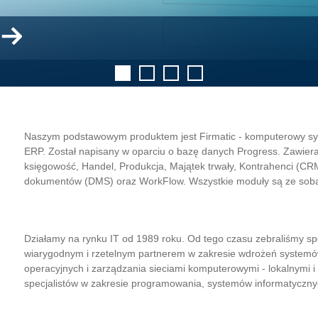
Naszym podstawowym produktem jest Firmatic - komputerowy s
ERP. Został napisany w oparciu o bazę danych Progress. Zawiera
księgowość, Handel, Produkcja, Majątek trwały, Kontrahenci (CRM
dokumentów (DMS) oraz WorkFlow. Wszystkie moduły są ze sobą
Działamy na rynku IT od 1989 roku. Od tego czasu zebraliśmy s
wiarygodnym i rzetelnym partnerem w zakresie wdrożeń systemów 
operacyjnych i zarządzania sieciami komputerowymi - lokalnymi i 
specjalistów w zakresie programowania, systemów informatycznyc