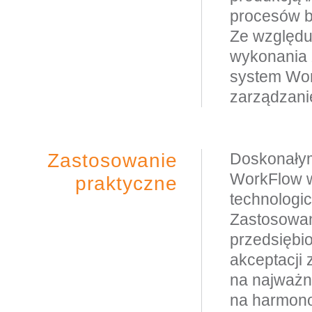
procesów b
Ze względu 
wykonania 
system Wor
zarządzani
Zastosowanie
Doskonałym
WorkFlow w
praktyczne
technologi
Zastosowan
przedsiębi
akceptacji
na najważni
na harmono