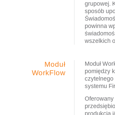
grupowej. 
sposób upo
Świadomość
powinna wp
świadomość,
wszelkich o
Moduł
Moduł Work
pomiędzy k
WorkFlow
czytelnego
systemu Fir
Oferowany 
przedsiębi
produkcją i