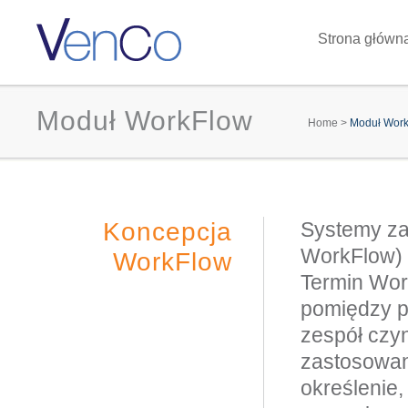
Strona główn
Moduł WorkFlow
You are
Home
>
Moduł Wor
Koncepcja
Systemy za
WorkFlow) 
WorkFlow
Termin Wo
pomiędzy p
zespół czy
zastosowan
określenie,