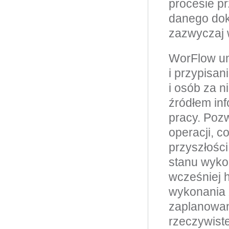
procesie p
danego dok
zazwyczaj w
WorFlow um
i przypisa
i osób za 
źródłem inf
pracy. Pozw
operacji, 
przyszłości
stanu wyko
wcześniej h
wykonania 
zaplanowa
rzeczywiste