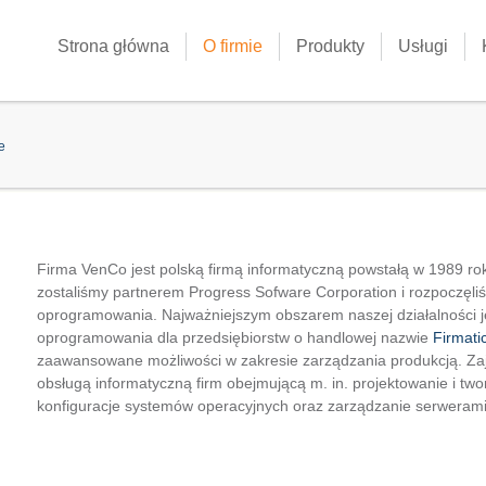
Strona główna
O firmie
Produkty
Usługi
re here
e
Firma VenCo jest polską firmą informatyczną powstałą w 1989 r
zostaliśmy partnerem Progress Sofware Corporation i rozpoczęli
oprogramowania. Najważniejszym obszarem naszej działalności je
oprogramowania dla przedsiębiorstw o handlowej nazwie
Firmati
zaawansowane możliwości w zakresie zarządzania produkcją. Za
obsługą informatyczną firm obejmującą m. in. projektowanie i twor
konfiguracje systemów operacyjnych oraz zarządzanie serweram