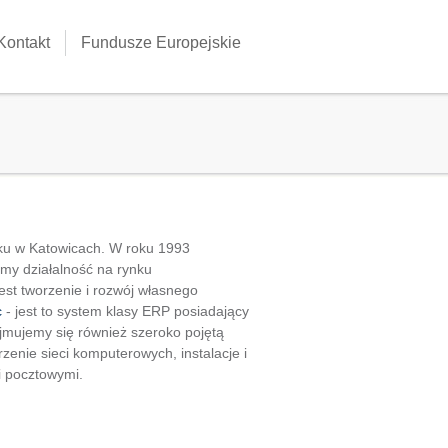
Kontakt
Fundusze Europejskie
oku w Katowicach. W roku 1993
śmy działalność na rynku
st tworzenie i rozwój własnego
c
- jest to system klasy ERP posiadający
jmujemy się również szeroko pojętą
zenie sieci komputerowych, instalacje i
i pocztowymi.