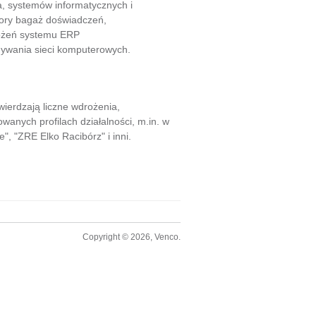
a, systemów informatycznych i
pory bagaż doświadczeń,
rożeń systemu ERP
nywania sieci komputerowych.
ierdzają liczne wdrożenia,
nych profilach działalności, m.in. w
, "ZRE Elko Racibórz" i inni.
Copyright © 2026, Venco.