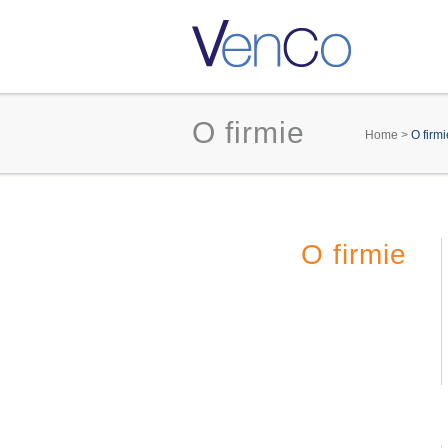
O firmie
You a
Home
>
O firmi
O firmie