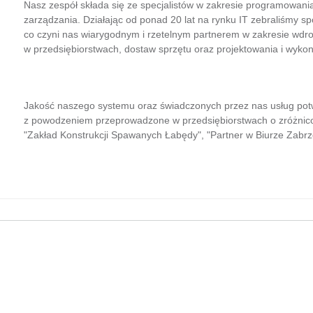
Nasz zespół składa się ze specjalistów w zakresie programowani
zarządzania. Działając od ponad 20 lat na rynku IT zebraliśmy s
co czyni nas wiarygodnym i rzetelnym partnerem w zakresie wd
w przedsiębiorstwach, dostaw sprzętu oraz projektowania i wyko
Jakość naszego systemu oraz świadczonych przez nas usług potw
z powodzeniem przeprowadzone w przedsiębiorstwach o zróżnicowa
"Zakład Konstrukcji Spawanych Łabędy", "Partner w Biurze Zabrze"