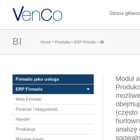
Strona główn
BI
You are here
Home
>
Produkty
>
ERP Firmatic
>
BI
Moduł a
Firmatic jako usługa
Produkc
ERP Firmatic
możliwe 
Web Firmatic
obejmuj
Finanse i księgowość
(często
Handel
hurtown
analizę
Produkcja
spowaln
Majątek trwały