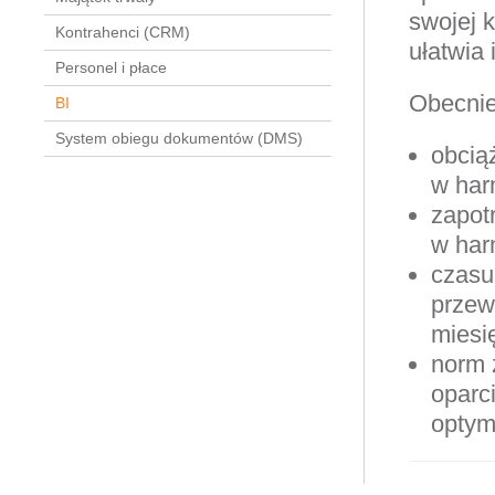
swojej 
Kontrahenci (CRM)
ułatwia 
Personel i płace
Obecnie
BI
System obiegu dokumentów (DMS)
obcią
w har
zapot
w har
czasu
przew
miesi
norm 
oparc
optym