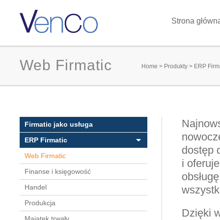
Strona główn
Web Firmatic
You are he
Home
>
Produkty
>
ERP Firm
Najnows
Firmatic jako usługa
nowocze
ERP Firmatic
dostęp 
Web Firmatic
i oferuj
Finanse i księgowość
obsługę
Handel
wszystk
Produkcja
Dzięki 
Majątek trwały