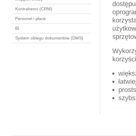
dostępu
Kontrahenci (CRM)
oprogra
Personel i płace
korzyst
użytkow
BI
sprzęto
System obiegu dokumentów (DMS)
Wykorzy
korzyści
więks
łatwie
prost
szybs