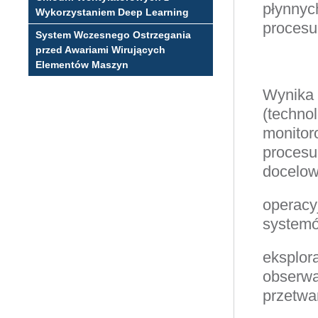
płynnyc
Wykorzystaniem Deep Learning
procesu
System Wczesnego Ostrzegania
przed Awariami Wirujących
Elementów Maszyn
Wynika 
(techno
monitor
procesu
docelow
operacy
systemó
eksplor
obserwac
przetwa