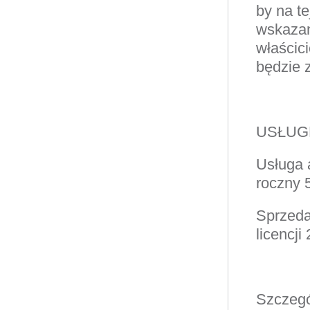
by na t
wskazan
właścici
będzie 
USŁUG
Usługa 
roczny 
Sprzeda
licencji
Szczegó