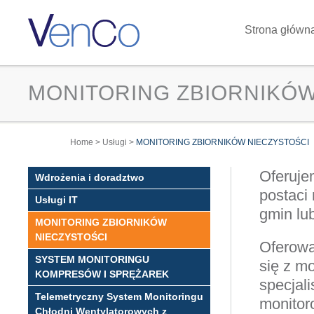
Strona główn
MONITORING ZBIORNIKÓW
You are here
Home
>
Usługi
>
MONITORING ZBIORNIKÓW NIECZYSTOŚCI
Oferuje
Wdrożenia i doradztwo
postaci
Usługi IT
gmin lu
MONITORING ZBIORNIKÓW
NIECZYSTOŚCI
Oferowa
SYSTEM MONITORINGU
się z m
KOMPRESÓW I SPRĘŻAREK
specjal
Telemetryczny System Monitoringu
monitor
Chłodni Wentylatorowych z