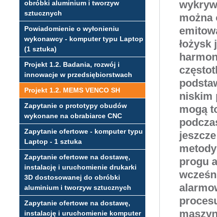
wykryw
obróbki aluminium i tworzyw
sztucznych
można o
Powiadomienie o wyłonieniu
emitowa
wykonawcy - komputer typu Laptop
łożysk 
(1 sztuka)
harmoni
Projekt 1.2. Badania, rozwój i
częstot
innowacje w przedsiębiorstwach
podstaw
Projekt 1.2. MEMS VENCO SH
niskim 
Zapytanie o prototypy obudów
mogą to
wykonane na obrabiarce CNC
podcza
Zapytanie ofertowe - komputer typu
jeszcze
Laptop - 1 sztuka
metody 
Zapytanie ofertowe na dostawę,
progu a
instalację i uruchomienie drukarki
wcześni
3D dostosowanej do obróbki
alarmow
aluminium i tworzyw sztucznych
procesu
Zapytanie ofertowe na dostawę,
maszyn
instalację i uruchomienie komputer